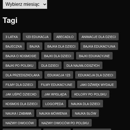
Archiwa
Tagi
3 LATKA
123 EDUKACJA
ABECADŁO
ANIMACJE DLA DZIECI
BAJECZKA
BAJKA
BAJKA DLA DZIECI
BAJKA EDUKACYJNA
BAJKA O KOSMOSIE
BAJKI DLA DZIECI
BAJKI EDUKACYJNE
BAJKI PO POLSKU
DLA DZIECI
DLA NAJMŁODSZYCH
DLA PRZEDSZKOLAKA
EDUKACJA 123
EDUKACJA DLA DZIECI
FILMY DLA DZIECI
FILMY EDUKACYJNE
JAKI DŹWIĘK WYDAJE
JAK UŚPIĆ DZIECKO
JAK WYGLĄDA
KOLORY PO POLSKU
KOSMOS DLA DZIECI
LOGOPEDA
NAUKA DLA DZIECI
NAUKA I ZABAWA
NAUKA MÓWIENIA
NAUKA SŁÓW
NAZWY OWOCÓW
NAZWY OWOCÓW PO POLSKU