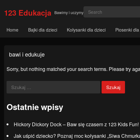
123 Edukacja
Bawimy i uczymy
Home
Bajki dla dzieci
Kołysanki dla dzieci
Piosenki dla
bawi i edukuje
Sorry, but nothing matched your search terms. Please try aga
Szukaj:
Ostatnie wpisy
Hickory Dickory Dock – Baw się czasem z 123 Kids Fun!
Jak uśpić dziecko? Poznaj moc kołysanki „Siwa Chmurka