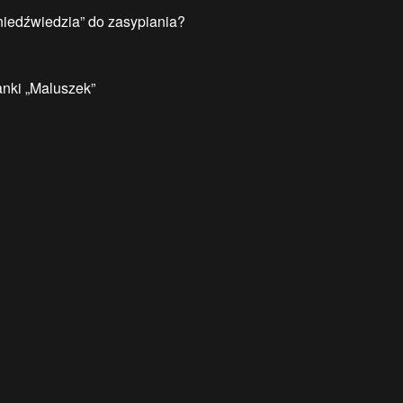
niedźwiedzia” do zasypiania?
anki „Maluszek”