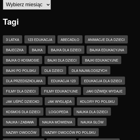
Archiwa
Tagi
3 LATKA
123 EDUKACJA
ABECADŁO
ANIMACJE DLA DZIECI
BAJECZKA
BAJKA
BAJKA DLA DZIECI
BAJKA EDUKACYJNA
BAJKA O KOSMOSIE
BAJKI DLA DZIECI
BAJKI EDUKACYJNE
BAJKI PO POLSKU
DLA DZIECI
DLA NAJMŁODSZYCH
DLA PRZEDSZKOLAKA
EDUKACJA 123
EDUKACJA DLA DZIECI
FILMY DLA DZIECI
FILMY EDUKACYJNE
JAKI DŹWIĘK WYDAJE
JAK UŚPIĆ DZIECKO
JAK WYGLĄDA
KOLORY PO POLSKU
KOSMOS DLA DZIECI
LOGOPEDA
NAUKA DLA DZIECI
NAUKA I ZABAWA
NAUKA MÓWIENIA
NAUKA SŁÓW
NAZWY OWOCÓW
NAZWY OWOCÓW PO POLSKU