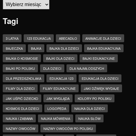
Archiwa
Tagi
3 LATKA
123 EDUKACJA
ABECADŁO
ANIMACJE DLA DZIECI
BAJECZKA
BAJKA
BAJKA DLA DZIECI
BAJKA EDUKACYJNA
BAJKA O KOSMOSIE
BAJKI DLA DZIECI
BAJKI EDUKACYJNE
BAJKI PO POLSKU
DLA DZIECI
DLA NAJMŁODSZYCH
DLA PRZEDSZKOLAKA
EDUKACJA 123
EDUKACJA DLA DZIECI
FILMY DLA DZIECI
FILMY EDUKACYJNE
JAKI DŹWIĘK WYDAJE
JAK UŚPIĆ DZIECKO
JAK WYGLĄDA
KOLORY PO POLSKU
KOSMOS DLA DZIECI
LOGOPEDA
NAUKA DLA DZIECI
NAUKA I ZABAWA
NAUKA MÓWIENIA
NAUKA SŁÓW
NAZWY OWOCÓW
NAZWY OWOCÓW PO POLSKU