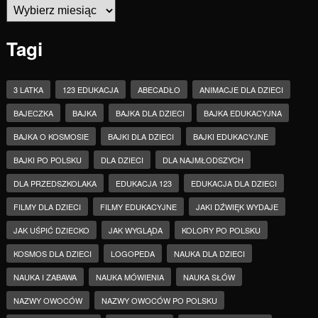
Archiwa
Tagi
3 LATKA
123 EDUKACJA
ABECADŁO
ANIMACJE DLA DZIECI
BAJECZKA
BAJKA
BAJKA DLA DZIECI
BAJKA EDUKACYJNA
BAJKA O KOSMOSIE
BAJKI DLA DZIECI
BAJKI EDUKACYJNE
BAJKI PO POLSKU
DLA DZIECI
DLA NAJMŁODSZYCH
DLA PRZEDSZKOLAKA
EDUKACJA 123
EDUKACJA DLA DZIECI
FILMY DLA DZIECI
FILMY EDUKACYJNE
JAKI DŹWIĘK WYDAJE
JAK UŚPIĆ DZIECKO
JAK WYGLĄDA
KOLORY PO POLSKU
KOSMOS DLA DZIECI
LOGOPEDA
NAUKA DLA DZIECI
NAUKA I ZABAWA
NAUKA MÓWIENIA
NAUKA SŁÓW
NAZWY OWOCÓW
NAZWY OWOCÓW PO POLSKU