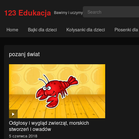
123 Edukacja
Bawimy i uczymy
Home
Bajki dla dzieci
Kołysanki dla dzieci
Piosenki dla
pozanj świat
Odgłosy i wygląd zwierząt, morskich
stworzeń i owadów
5 czerwca 2018