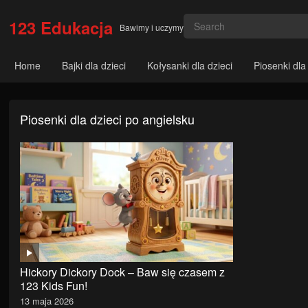
123 Edukacja
Bawimy i uczymy
Home
Bajki dla dzieci
Kołysanki dla dzieci
Piosenki dla
Piosenki dla dzieci po angielsku
Hickory Dickory Dock – Baw się czasem z
123 Kids Fun!
13 maja 2026