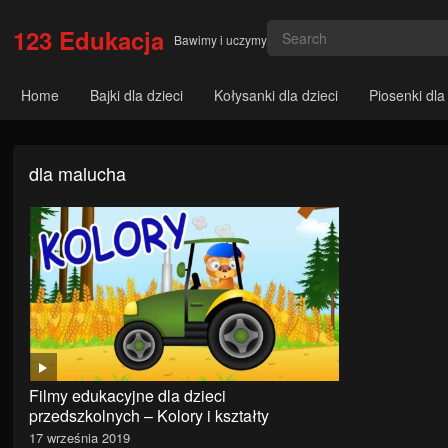
123 Edukacja
Bawimy i uczymy
Home
Bajki dla dzieci
Kołysanki dla dzieci
Piosenki dla
dla malucha
Filmy edukacyjne dla dzieci
przedszkolnych – Kolory i kształty
17 września 2019