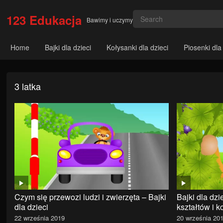
123 Edukacja
Bawimy i uczymy
Home
Bajki dla dzieci
Kołysanki dla dzieci
Piosenki dla
3 latka
Czym się przewozi ludzi i zwierzęta – Bajki
Bajki dla dz
dla dzieci
kształtów i k
22 września 2019
20 września 20