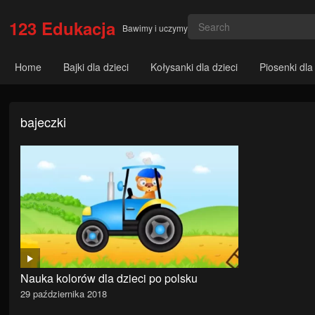
123 Edukacja
Bawimy i uczymy
Home
Bajki dla dzieci
Kołysanki dla dzieci
Piosenki dla
bajeczki
Nauka kolorów dla dzieci po polsku
29 października 2018