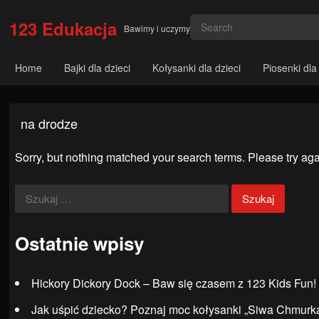
123 Edukacja
Bawimy i uczymy
Home
Bajki dla dzieci
Kołysanki dla dzieci
Piosenki dla
na drodze
Sorry, but nothing matched your search terms. Please try aga
Szukaj:
Ostatnie wpisy
Hickory Dickory Dock – Baw się czasem z 123 Kids Fun!
Jak uśpić dziecko? Poznaj moc kołysanki „Siwa Chmurka