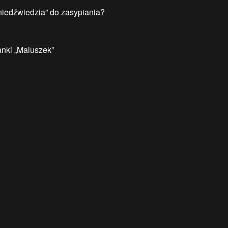
niedźwiedzia” do zasypiania?
anki „Maluszek”