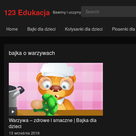
123 Edukacja
Bawimy i uczymy
Home
Bajki dla dzieci
Kołysanki dla dzieci
Piosenki dla
bajka o warzywach
Warzywa – zdrowe i smaczne | Bajka dla
dzieci
13 września 2019